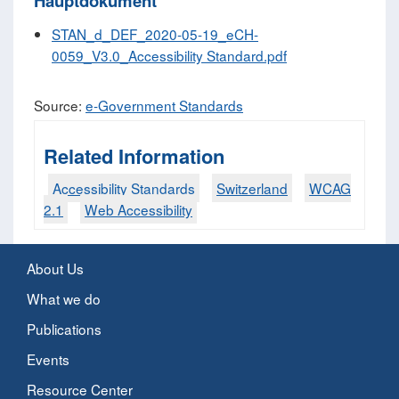
Hauptdokument
STAN_d_DEF_2020-05-19_eCH-
0059_V3.0_Accessibility Standard.pdf
Source:
e-Government Standards
Related Information
Accessibility Standards
Switzerland
WCAG
2.1
Web Accessibility
About Us
What we do
Publications
Events
Resource Center